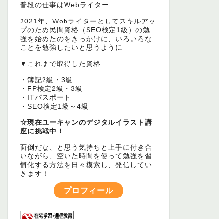
普段の仕事はWebライター
2021年、Webライターとしてスキルアッ
プのため民間資格（SEO検定1級）の勉
強を始めたのをきっかけに、いろいろな
ことを勉強したいと思うように
▼これまで取得した資格
・簿記2級・3級
・FP検定2級・3級
・ITパスポート
・SEO検定1級～4級
☆現在ユーキャンのデジタルイラスト講
座に挑戦中！
面倒だな、と思う気持ちと上手に付き合
いながら、空いた時間を使って勉強を習
慣化する方法を日々模索し、発信してい
きます！
プロフィール