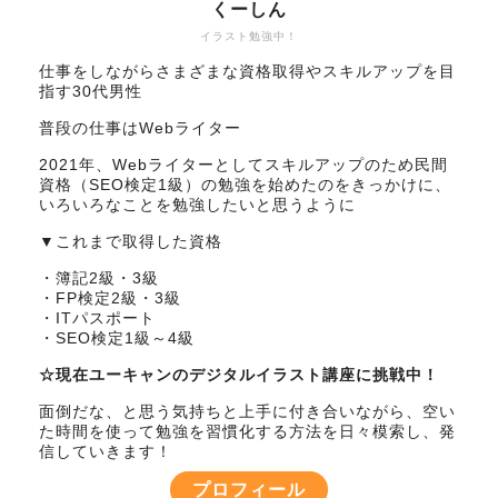
くーしん
イラスト勉強中！
仕事をしながらさまざまな資格取得やスキルアップを目
指す30代男性
普段の仕事はWebライター
2021年、Webライターとしてスキルアップのため民間
資格（SEO検定1級）の勉強を始めたのをきっかけに、
いろいろなことを勉強したいと思うように
▼これまで取得した資格
・簿記2級・3級
・FP検定2級・3級
・ITパスポート
・SEO検定1級～4級
☆現在ユーキャンのデジタルイラスト講座に挑戦中！
面倒だな、と思う気持ちと上手に付き合いながら、空い
た時間を使って勉強を習慣化する方法を日々模索し、発
信していきます！
プロフィール