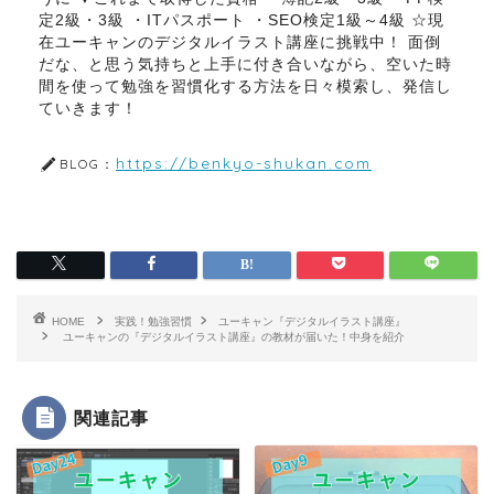
定2級・3級 ・ITパスポート ・SEO検定1級～4級 ☆現
在ユーキャンのデジタルイラスト講座に挑戦中！ 面倒
だな、と思う気持ちと上手に付き合いながら、空いた時
間を使って勉強を習慣化する方法を日々模索し、発信し
ていきます！
https://benkyo-shukan.com
BLOG：
HOME
実践！勉強習慣
ユーキャン『デジタルイラスト講座』
ユーキャンの『デジタルイラスト講座』の教材が届いた！中身を紹介
関連記事