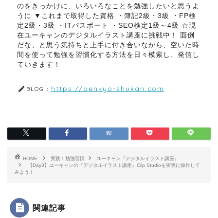
のをきっかけに、いろいろなことを勉強したいと思うよ
うに ▼これまで取得した資格 ・簿記2級・3級 ・FP検
定2級・3級 ・ITパスポート ・SEO検定1級～4級 ☆現
在ユーキャンのデジタルイラスト講座に挑戦中！ 面倒
だな、と思う気持ちと上手に付き合いながら、空いた時
間を使って勉強を習慣化する方法を日々模索し、発信し
ていきます！
https://benkyo-shukan.com
BLOG：
HOME
実践！勉強習慣
ユーキャン『デジタルイラスト講座』
【Day3】ユーキャンの『デジタルイラスト講座』Clip Studioを実際に操作して
みよう！
関連記事